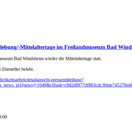
lebung/-Mittelaltertage im Freilandmuseum Bad Win
useum Bad Windsheim wieder die Mittelaltertage statt.
arsteller belebt.
lichkeitsarbeit/detailansicht-pressemitteilung?
s&tx_news_pi1[news]=1049&cHash=c9d2df8770f883cdc3bfae745270ed
8:00