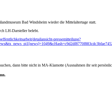
ilandmuseum Bad Windsheim wieder die Mittelaltertage statt.
h LH-Darsteller belebt.
oeffentlichkeitsarbeit/detailansicht-pressemitteilung?
r]=News&tx_news_pi1[news]=1049&cHash=c9d2df8770f883cdc3bfae74
uchen, dann bitte nicht in MA-Klamotte (Ausnahmen ihr seit persönlich
ann.