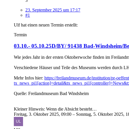
3
23. September 2025 um 17:17
#1
Ulf hat einen neuen Termin erstellt:
Termin
03.10.- 05.10.25D/BY/ 91438 Bad-Windsheim/Be
Wie jedes Jahr in der ersten Oktoberwoche finden im Freilandm
Verschiedene Häuser und Teile des Museums werden durch LH-D
Mehr Infos hier:
https://freilandmuseum.de/institution/pr-oeffent
tx_news_pi1[action]=detail&tx_news_pi1[controller]=New
Quelle: Freilandmuseum Bad Windsheim
Kleiner Hinweis: Wenn die Absicht besteht…
Freitag, 3. Oktober 2025, 09:00 – Sonntag, 5. Oktober 2025, 1