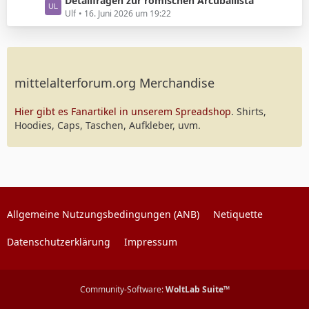
e
L
Detailfragen zur römischen Arcuballista
r
e
t
e
Ulf
16. Juni 2026 um 19:22
ä
i
e
t
g
t
B
z
e
r
e
t
ä
i
e
g
t
mittelalterforum.org Merchandise
B
e
r
e
ä
i
Hier gibt es Fanartikel in unserem Spreadshop
. Shirts,
g
t
Hoodies, Caps, Taschen, Aufkleber, uvm.
e
r
ä
g
e
Allgemeine Nutzungsbedingungen (ANB)
Netiquette
Datenschutzerklärung
Impressum
Community-Software:
WoltLab Suite™