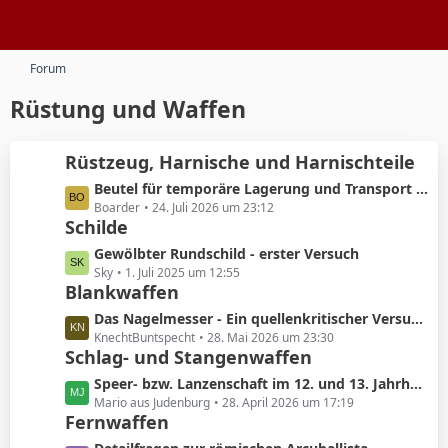
Forum
Rüstung und Waffen
Rüstzeug, Harnische und Harnischteile
L
Beutel für temporäre Lagerung und Transport einer Kettenrüstung
e
Boarder
24. Juli 2026 um 23:12
Schilde
t
z
L
Gewölbter Rundschild - erster Versuch
t
e
Sky
1. Juli 2025 um 12:55
e
Blankwaffen
t
B
z
L
Das Nagelmesser - Ein quellenkritischer Versuch zu Begriff, Funktion und historischer Einordnung
e
t
e
KnechtBuntspecht
28. Mai 2026 um 23:30
i
e
Schlag- und Stangenwaffen
t
t
B
z
L
Speer- bzw. Lanzenschaft im 12. und 13. Jahrhundert
r
e
t
e
Mario aus Judenburg
28. April 2026 um 17:19
ä
i
e
Fernwaffen
t
g
t
B
z