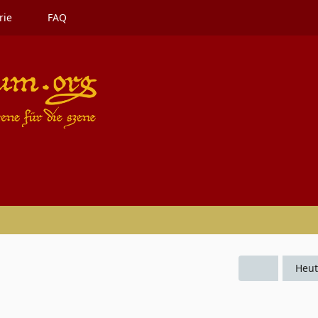
rie
FAQ
Heut