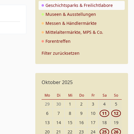
Geschichtsparks & Freilichtlabore
Museen & Ausstellungen
Messen & Händlermärkte
Mittelaltermärkte, MPS & Co.
Forentreffen
Filter zurücksetzen
Oktober 2025
Mo
Di
Mi
Do
Fr
Sa
So
29
30
1
2
3
4
5
6
7
8
9
10
11
12
13
14
15
16
17
18
19
20
21
22
23
24
25
26