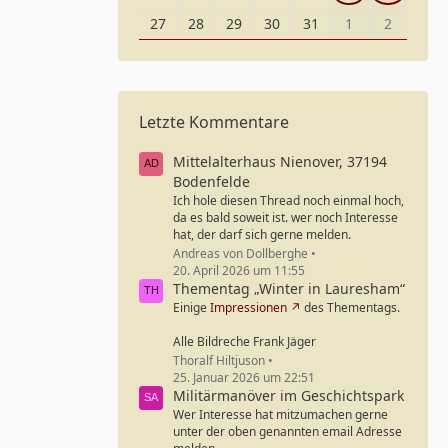
27
28
29
30
31
1
2
Letzte Kommentare
Mittelalterhaus Nienover, 37194
Bodenfelde
Ich hole diesen Thread noch einmal hoch,
da es bald soweit ist. wer noch Interesse
hat, der darf sich gerne melden.
Andreas von Dollberghe
20. April 2026 um 11:55
Thementag „Winter in Lauresham“
Einige
Impressionen
des Thementags.
Alle Bildreche Frank Jäger
Thoralf Hiltjuson
25. Januar 2026 um 22:51
Militärmanöver im Geschichtspark
Wer Interesse hat mitzumachen gerne
unter der oben genannten email Adresse