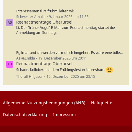
Interessenten fürs frühmi leiten wir…
Schwester Amalia
9. Januar 2026 um 11:55
Reenactmenttage Oberursel
Lt. Der 'früher Vogel' E-Mail zum Reenactmenttag startet die
Anmeldung am Sonntag.
Egilmar und ich werden vermutlich hingehen. Es wäre eine tolle…
Ask&Embla
19. Dezember 2025 um 20:41
Reenactmenttage Oberursel
Schade. Kollidiert mit dem Frühlingsfest in Lauresham.
Thoralf Hiltjuson
15. Dezember 2025 um 23:15
Allgemeine Nutzungsbedingungen (ANB)
Netiquette
Datenschutzerklärung
Impressum